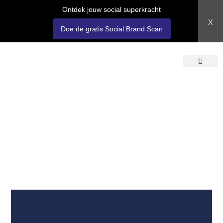
Ontdek jouw social superkracht
x
Doe de gratis Social Brand Scan
OVER SOSOCI
LOGIN ACADEM