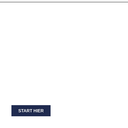
GRATIS TIPS
EEN SOCIAL MEDIA
ROCKSTER WORDEN?
Benieuwd of onze manier van trainen jou
aanspreekt én nog meer leren over social
media? Volg een van onze gratis
masterclasses.
START HIER