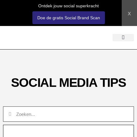
Ontdek jouw social superkracht
x
Doe de gratis Social Brand Scan
OVER SOSOCI
LOGIN ACADEM
SOCIAL MEDIA TIPS