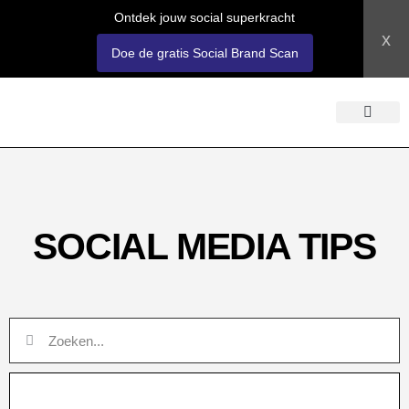
Ontdek jouw social superkracht
x
Doe de gratis Social Brand Scan
OVER SOSOCI
LOGIN ACADEM
SOCIAL MEDIA TIPS